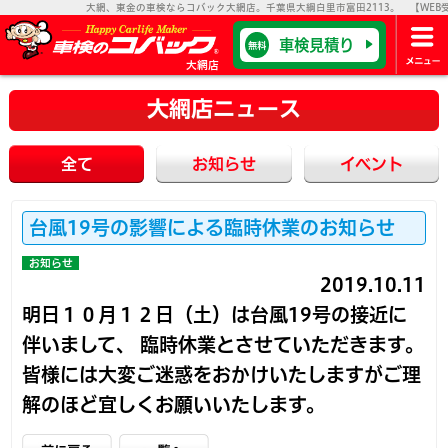
大網、東金の車検ならコバック大網店。千葉県大綱白里市富田2113。 【WEB受付
車検見積り
無料
大網店
大網店ニュース
全て
お知らせ
イベント
台風19号の影響による臨時休業のお知らせ
お知らせ
2019.10.11
明日１０月１２日（土）は台風19号の接近に
伴いまして、
臨時休業
とさせていただきます。
皆様には大変ご迷惑をおかけいたしますがご理
解のほど宜しくお願いいたします。