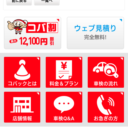
ウェブ見積り
12,100
完全無料!
円
コバックとは
料金＆プラン
車検の流れ
店舗情報
車検Q&A
お急ぎの方